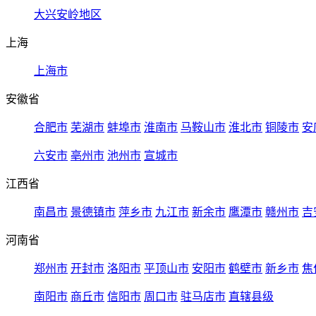
大兴安岭地区
上海
上海市
安徽省
合肥市
芜湖市
蚌埠市
淮南市
马鞍山市
淮北市
铜陵市
安
六安市
亳州市
池州市
宣城市
江西省
南昌市
景德镇市
萍乡市
九江市
新余市
鹰潭市
赣州市
吉
河南省
郑州市
开封市
洛阳市
平顶山市
安阳市
鹤壁市
新乡市
焦
南阳市
商丘市
信阳市
周口市
驻马店市
直辖县级