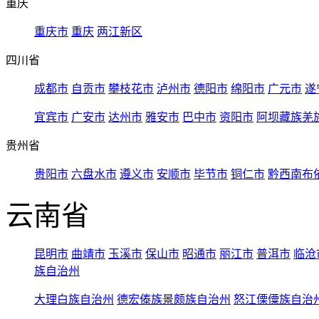
重庆
重庆市
重庆
两江新区
四川省
成都市
自贡市
攀枝花市
泸州市
德阳市
绵阳市
广元市
遂
宜宾市
广安市
达州市
雅安市
巴中市
资阳市
阿坝藏族羌
贵州省
贵阳市
六盘水市
遵义市
安顺市
毕节市
铜仁市
黔西南布
云南省
昆明市
曲靖市
玉溪市
保山市
昭通市
丽江市
普洱市
临沧
族自治州
大理白族自治州
德宏傣族景颇族自治州
怒江傈僳族自治