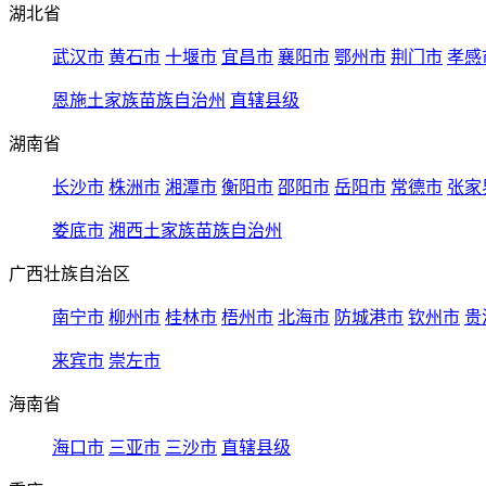
湖北省
武汉市
黄石市
十堰市
宜昌市
襄阳市
鄂州市
荆门市
孝感
恩施土家族苗族自治州
直辖县级
湖南省
长沙市
株洲市
湘潭市
衡阳市
邵阳市
岳阳市
常德市
张家
娄底市
湘西土家族苗族自治州
广西壮族自治区
南宁市
柳州市
桂林市
梧州市
北海市
防城港市
钦州市
贵
来宾市
崇左市
海南省
海口市
三亚市
三沙市
直辖县级