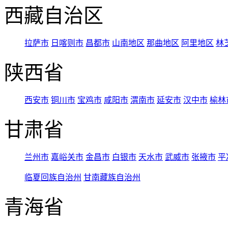
西藏自治区
拉萨市
日喀则市
昌都市
山南地区
那曲地区
阿里地区
林
陕西省
西安市
铜川市
宝鸡市
咸阳市
渭南市
延安市
汉中市
榆林
甘肃省
兰州市
嘉峪关市
金昌市
白银市
天水市
武威市
张掖市
平
临夏回族自治州
甘南藏族自治州
青海省