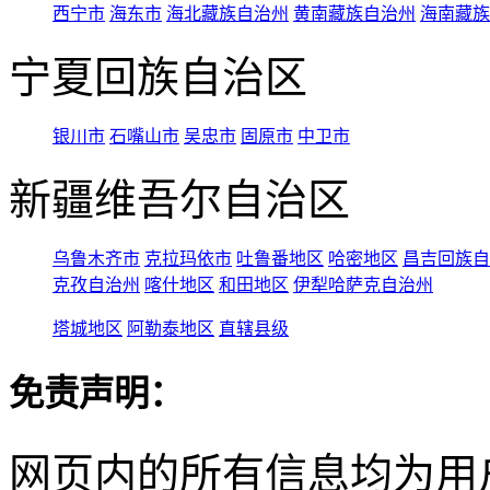
西宁市
海东市
海北藏族自治州
黄南藏族自治州
海南藏族
宁夏回族自治区
银川市
石嘴山市
吴忠市
固原市
中卫市
新疆维吾尔自治区
乌鲁木齐市
克拉玛依市
吐鲁番地区
哈密地区
昌吉回族自
克孜自治州
喀什地区
和田地区
伊犁哈萨克自治州
塔城地区
阿勒泰地区
直辖县级
免责声明：
网页内的所有信息均为用