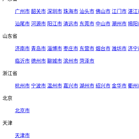
广州市
韶关市
深圳市
珠海市
汕头市
佛山市
江门市
湛江
汕尾市
河源市
阳江市
清远市
东莞市
中山市
潮州市
揭阳
山东省
济南市
青岛市
淄博市
枣庄市
东营市
烟台市
潍坊市
济宁
临沂市
德州市
聊城市
滨州市
菏泽市
浙江省
杭州市
宁波市
温州市
嘉兴市
湖州市
绍兴市
金华市
衢州
北京
北京市
天津
天津市