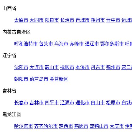
山西省
太原市
大同市
阳泉市
长治市
晋城市
朔州市
晋中市
运城
内蒙古自治区
呼和浩特市
包头市
乌海市
赤峰市
通辽市
鄂尔多斯市
呼
辽宁省
沈阳市
大连市
鞍山市
抚顺市
本溪市
丹东市
锦州市
营口
朝阳市
葫芦岛市
金普新区
吉林省
长春市
吉林市
四平市
辽源市
通化市
白山市
松原市
白城
黑龙江省
哈尔滨市
齐齐哈尔市
鸡西市
鹤岗市
双鸭山市
大庆市
伊