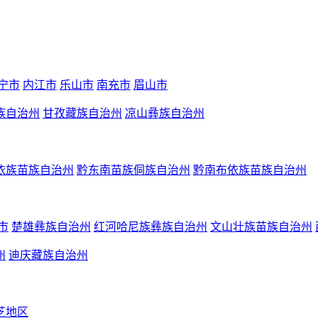
宁市
内江市
乐山市
南充市
眉山市
族自治州
甘孜藏族自治州
凉山彝族自治州
依族苗族自治州
黔东南苗族侗族自治州
黔南布依族苗族自治州
市
楚雄彝族自治州
红河哈尼族彝族自治州
文山壮族苗族自治州
州
迪庆藏族自治州
芝地区