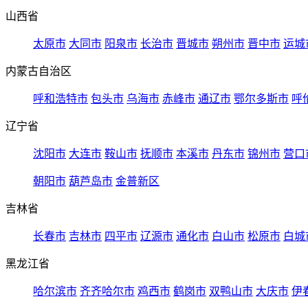
山西省
太原市
大同市
阳泉市
长治市
晋城市
朔州市
晋中市
运城
内蒙古自治区
呼和浩特市
包头市
乌海市
赤峰市
通辽市
鄂尔多斯市
呼
辽宁省
沈阳市
大连市
鞍山市
抚顺市
本溪市
丹东市
锦州市
营口
朝阳市
葫芦岛市
金普新区
吉林省
长春市
吉林市
四平市
辽源市
通化市
白山市
松原市
白城
黑龙江省
哈尔滨市
齐齐哈尔市
鸡西市
鹤岗市
双鸭山市
大庆市
伊