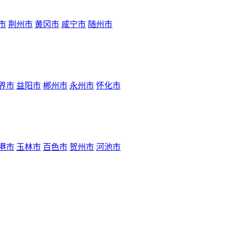
市
荆州市
黄冈市
咸宁市
随州市
界市
益阳市
郴州市
永州市
怀化市
港市
玉林市
百色市
贺州市
河池市