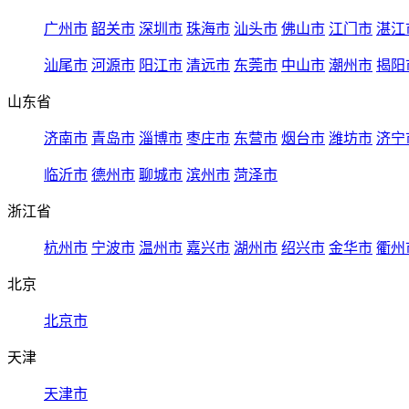
广州市
韶关市
深圳市
珠海市
汕头市
佛山市
江门市
湛江
汕尾市
河源市
阳江市
清远市
东莞市
中山市
潮州市
揭阳
山东省
济南市
青岛市
淄博市
枣庄市
东营市
烟台市
潍坊市
济宁
临沂市
德州市
聊城市
滨州市
菏泽市
浙江省
杭州市
宁波市
温州市
嘉兴市
湖州市
绍兴市
金华市
衢州
北京
北京市
天津
天津市