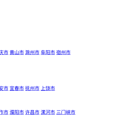
庆市
黄山市
滁州市
阜阳市
宿州市
安市
宜春市
抚州市
上饶市
作市
濮阳市
许昌市
漯河市
三门峡市