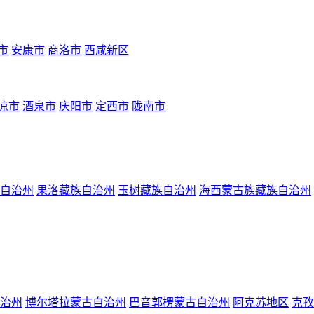
市
安康市
商洛市
西咸新区
凉市
酒泉市
庆阳市
定西市
陇南市
自治州
果洛藏族自治州
玉树藏族自治州
海西蒙古族藏族自治州
治州
博尔塔拉蒙古自治州
巴音郭楞蒙古自治州
阿克苏地区
克孜