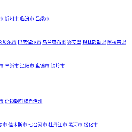
市
忻州市
临汾市
吕梁市
伦贝尔市
巴彦淖尔市
乌兰察布市
兴安盟
锡林郭勒盟
阿拉善盟
市
阜新市
辽阳市
盘锦市
铁岭市
市
延边朝鲜族自治州
春市
佳木斯市
七台河市
牡丹江市
黑河市
绥化市