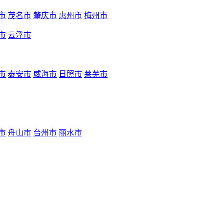
市
茂名市
肇庆市
惠州市
梅州市
市
云浮市
市
泰安市
威海市
日照市
莱芜市
市
舟山市
台州市
丽水市