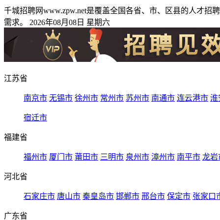
千城招聘网www.zpw.net是覆盖全国各省、市、区县的
需求。 2026年08月08日 星期六
江苏省
南京市
无锡市
徐州市
常州市
苏州市
南通市
连云港市
淮
宿迁市
福建省
福州市
厦门市
莆田市
三明市
泉州市
漳州市
南平市
龙岩
河北省
石家庄市
唐山市
秦皇岛市
邯郸市
邢台市
保定市
张家口
广东省