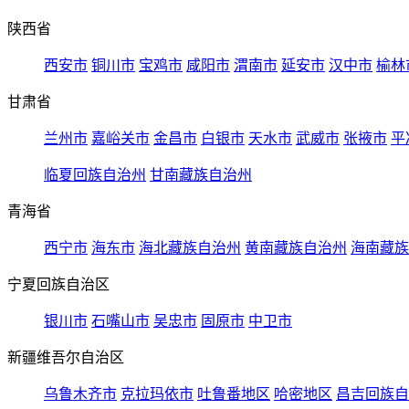
陕西省
西安市
铜川市
宝鸡市
咸阳市
渭南市
延安市
汉中市
榆林
甘肃省
兰州市
嘉峪关市
金昌市
白银市
天水市
武威市
张掖市
平
临夏回族自治州
甘南藏族自治州
青海省
西宁市
海东市
海北藏族自治州
黄南藏族自治州
海南藏族
宁夏回族自治区
银川市
石嘴山市
吴忠市
固原市
中卫市
新疆维吾尔自治区
乌鲁木齐市
克拉玛依市
吐鲁番地区
哈密地区
昌吉回族自