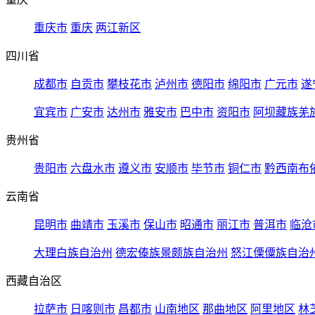
重庆市
重庆
两江新区
四川省
成都市
自贡市
攀枝花市
泸州市
德阳市
绵阳市
广元市
遂
宜宾市
广安市
达州市
雅安市
巴中市
资阳市
阿坝藏族羌
贵州省
贵阳市
六盘水市
遵义市
安顺市
毕节市
铜仁市
黔西南布
云南省
昆明市
曲靖市
玉溪市
保山市
昭通市
丽江市
普洱市
临沧
大理白族自治州
德宏傣族景颇族自治州
怒江傈僳族自治
西藏自治区
拉萨市
日喀则市
昌都市
山南地区
那曲地区
阿里地区
林