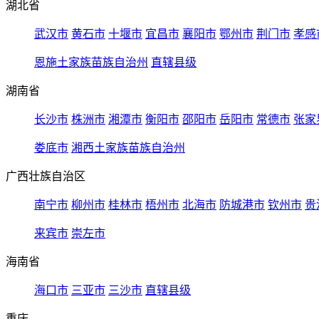
湖北省
武汉市
黄石市
十堰市
宜昌市
襄阳市
鄂州市
荆门市
孝感
恩施土家族苗族自治州
直辖县级
湖南省
长沙市
株洲市
湘潭市
衡阳市
邵阳市
岳阳市
常德市
张家
娄底市
湘西土家族苗族自治州
广西壮族自治区
南宁市
柳州市
桂林市
梧州市
北海市
防城港市
钦州市
贵
来宾市
崇左市
海南省
海口市
三亚市
三沙市
直辖县级
重庆