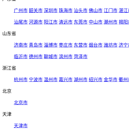
广州市
韶关市
深圳市
珠海市
汕头市
佛山市
江门市
湛江
汕尾市
河源市
阳江市
清远市
东莞市
中山市
潮州市
揭阳
山东省
济南市
青岛市
淄博市
枣庄市
东营市
烟台市
潍坊市
济宁
临沂市
德州市
聊城市
滨州市
菏泽市
浙江省
杭州市
宁波市
温州市
嘉兴市
湖州市
绍兴市
金华市
衢州
北京
北京市
天津
天津市