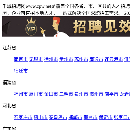
千城招聘网www.zpw.net是覆盖全国各省、市、区县的人
历，企业可直招本地人才，一站式解决全国求职招工需求。 2026
江苏省
南京市
无锡市
徐州市
常州市
苏州市
南通市
连云港市
淮
宿迁市
福建省
福州市
厦门市
莆田市
三明市
泉州市
漳州市
南平市
龙岩
河北省
石家庄市
唐山市
秦皇岛市
邯郸市
邢台市
保定市
张家口
广东省