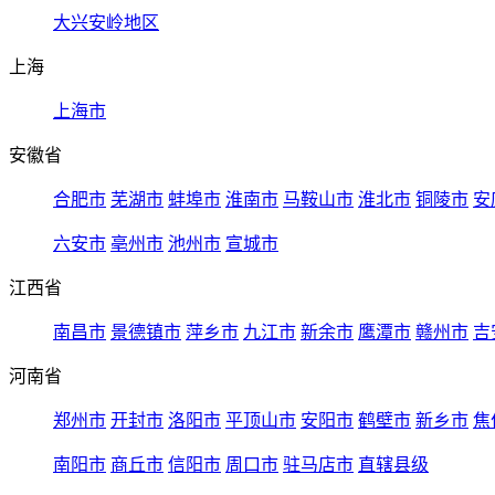
大兴安岭地区
上海
上海市
安徽省
合肥市
芜湖市
蚌埠市
淮南市
马鞍山市
淮北市
铜陵市
安
六安市
亳州市
池州市
宣城市
江西省
南昌市
景德镇市
萍乡市
九江市
新余市
鹰潭市
赣州市
吉
河南省
郑州市
开封市
洛阳市
平顶山市
安阳市
鹤壁市
新乡市
焦
南阳市
商丘市
信阳市
周口市
驻马店市
直辖县级