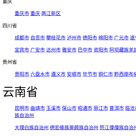
重庆
重庆市
重庆
两江新区
四川省
成都市
自贡市
攀枝花市
泸州市
德阳市
绵阳市
广元市
遂
宜宾市
广安市
达州市
雅安市
巴中市
资阳市
阿坝藏族羌
贵州省
贵阳市
六盘水市
遵义市
安顺市
毕节市
铜仁市
黔西南布
云南省
昆明市
曲靖市
玉溪市
保山市
昭通市
丽江市
普洱市
临沧
族自治州
大理白族自治州
德宏傣族景颇族自治州
怒江傈僳族自治