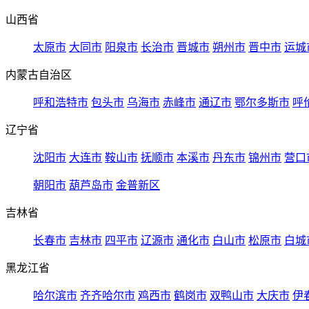
山西省
太原市
大同市
阳泉市
长治市
晋城市
朔州市
晋中市
运城
内蒙古自治区
呼和浩特市
包头市
乌海市
赤峰市
通辽市
鄂尔多斯市
呼
辽宁省
沈阳市
大连市
鞍山市
抚顺市
本溪市
丹东市
锦州市
营口
朝阳市
葫芦岛市
金普新区
吉林省
长春市
吉林市
四平市
辽源市
通化市
白山市
松原市
白城
黑龙江省
哈尔滨市
齐齐哈尔市
鸡西市
鹤岗市
双鸭山市
大庆市
伊