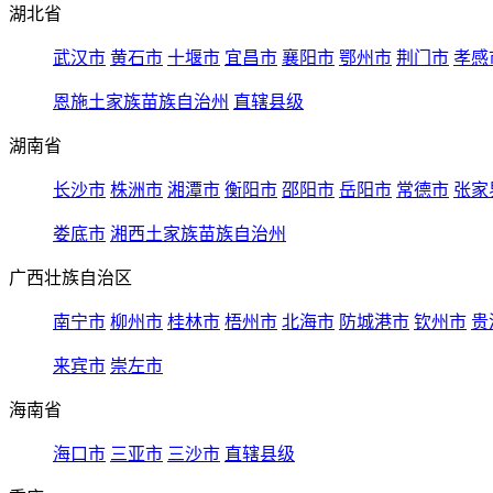
湖北省
武汉市
黄石市
十堰市
宜昌市
襄阳市
鄂州市
荆门市
孝感
恩施土家族苗族自治州
直辖县级
湖南省
长沙市
株洲市
湘潭市
衡阳市
邵阳市
岳阳市
常德市
张家
娄底市
湘西土家族苗族自治州
广西壮族自治区
南宁市
柳州市
桂林市
梧州市
北海市
防城港市
钦州市
贵
来宾市
崇左市
海南省
海口市
三亚市
三沙市
直辖县级