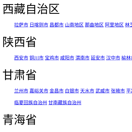
西藏自治区
拉萨市
日喀则市
昌都市
山南地区
那曲地区
阿里地区
林
陕西省
西安市
铜川市
宝鸡市
咸阳市
渭南市
延安市
汉中市
榆林
甘肃省
兰州市
嘉峪关市
金昌市
白银市
天水市
武威市
张掖市
平
临夏回族自治州
甘南藏族自治州
青海省