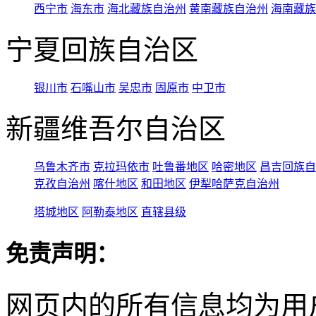
西宁市
海东市
海北藏族自治州
黄南藏族自治州
海南藏族
宁夏回族自治区
银川市
石嘴山市
吴忠市
固原市
中卫市
新疆维吾尔自治区
乌鲁木齐市
克拉玛依市
吐鲁番地区
哈密地区
昌吉回族自
克孜自治州
喀什地区
和田地区
伊犁哈萨克自治州
塔城地区
阿勒泰地区
直辖县级
免责声明：
网页内的所有信息均为用