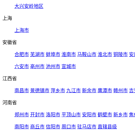
大兴安岭地区
上海
上海市
安徽省
合肥市
芜湖市
蚌埠市
淮南市
马鞍山市
淮北市
铜陵市
安
六安市
亳州市
池州市
宣城市
江西省
南昌市
景德镇市
萍乡市
九江市
新余市
鹰潭市
赣州市
吉
河南省
郑州市
开封市
洛阳市
平顶山市
安阳市
鹤壁市
新乡市
焦
南阳市
商丘市
信阳市
周口市
驻马店市
直辖县级