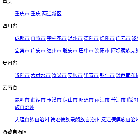
重庆
重庆市
重庆
两江新区
四川省
成都市
自贡市
攀枝花市
泸州市
德阳市
绵阳市
广元市
遂
宜宾市
广安市
达州市
雅安市
巴中市
资阳市
阿坝藏族羌
贵州省
贵阳市
六盘水市
遵义市
安顺市
毕节市
铜仁市
黔西南布
云南省
昆明市
曲靖市
玉溪市
保山市
昭通市
丽江市
普洱市
临沧
族自治州
大理白族自治州
德宏傣族景颇族自治州
怒江傈僳族自治
西藏自治区