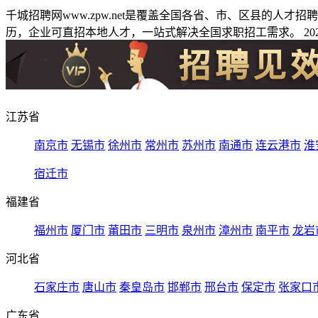
千城招聘网www.zpw.net是覆盖全国各省、市、区县的人
历，企业可直招本地人才，一站式解决全国求职招工需求。 2026
江苏省
南京市
无锡市
徐州市
常州市
苏州市
南通市
连云港市
淮
宿迁市
福建省
福州市
厦门市
莆田市
三明市
泉州市
漳州市
南平市
龙岩
河北省
石家庄市
唐山市
秦皇岛市
邯郸市
邢台市
保定市
张家口
广东省