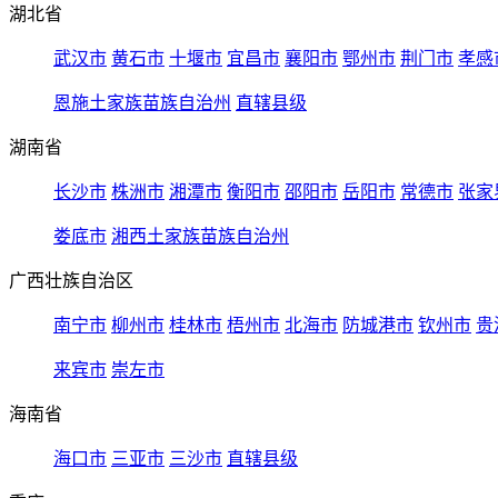
湖北省
武汉市
黄石市
十堰市
宜昌市
襄阳市
鄂州市
荆门市
孝感
恩施土家族苗族自治州
直辖县级
湖南省
长沙市
株洲市
湘潭市
衡阳市
邵阳市
岳阳市
常德市
张家
娄底市
湘西土家族苗族自治州
广西壮族自治区
南宁市
柳州市
桂林市
梧州市
北海市
防城港市
钦州市
贵
来宾市
崇左市
海南省
海口市
三亚市
三沙市
直辖县级