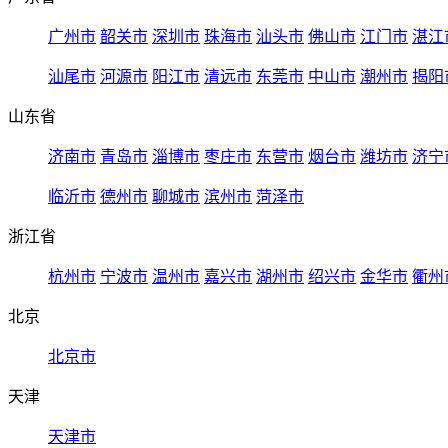
广州市
韶关市
深圳市
珠海市
汕头市
佛山市
江门市
湛江
汕尾市
河源市
阳江市
清远市
东莞市
中山市
潮州市
揭阳
山东省
济南市
青岛市
淄博市
枣庄市
东营市
烟台市
潍坊市
济宁
临沂市
德州市
聊城市
滨州市
菏泽市
浙江省
杭州市
宁波市
温州市
嘉兴市
湖州市
绍兴市
金华市
衢州
北京
北京市
天津
天津市