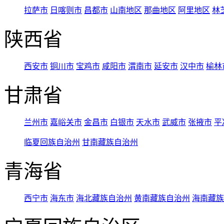
拉萨市
日喀则市
昌都市
山南地区
那曲地区
阿里地区
林
陕西省
西安市
铜川市
宝鸡市
咸阳市
渭南市
延安市
汉中市
榆林
甘肃省
兰州市
嘉峪关市
金昌市
白银市
天水市
武威市
张掖市
平
临夏回族自治州
甘南藏族自治州
青海省
西宁市
海东市
海北藏族自治州
黄南藏族自治州
海南藏族