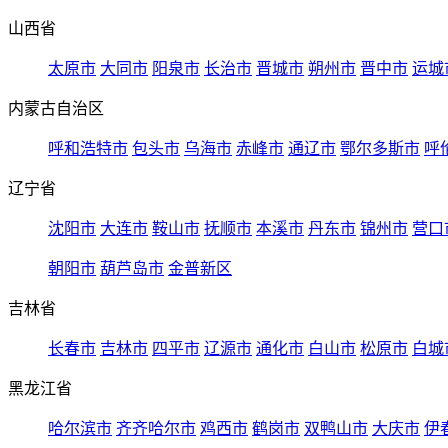
山西省
太原市
大同市
阳泉市
长治市
晋城市
朔州市
晋中市
运城
内蒙古自治区
呼和浩特市
包头市
乌海市
赤峰市
通辽市
鄂尔多斯市
呼
辽宁省
沈阳市
大连市
鞍山市
抚顺市
本溪市
丹东市
锦州市
营口
朝阳市
葫芦岛市
金普新区
吉林省
长春市
吉林市
四平市
辽源市
通化市
白山市
松原市
白城
黑龙江省
哈尔滨市
齐齐哈尔市
鸡西市
鹤岗市
双鸭山市
大庆市
伊