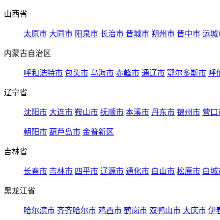
山西省
太原市
大同市
阳泉市
长治市
晋城市
朔州市
晋中市
运城
内蒙古自治区
呼和浩特市
包头市
乌海市
赤峰市
通辽市
鄂尔多斯市
呼
辽宁省
沈阳市
大连市
鞍山市
抚顺市
本溪市
丹东市
锦州市
营口
朝阳市
葫芦岛市
金普新区
吉林省
长春市
吉林市
四平市
辽源市
通化市
白山市
松原市
白城
黑龙江省
哈尔滨市
齐齐哈尔市
鸡西市
鹤岗市
双鸭山市
大庆市
伊