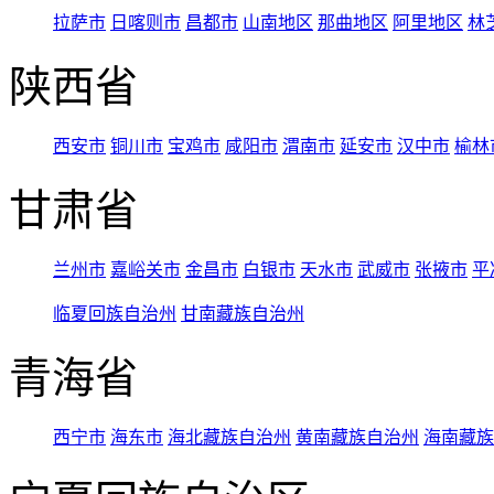
拉萨市
日喀则市
昌都市
山南地区
那曲地区
阿里地区
林
陕西省
西安市
铜川市
宝鸡市
咸阳市
渭南市
延安市
汉中市
榆林
甘肃省
兰州市
嘉峪关市
金昌市
白银市
天水市
武威市
张掖市
平
临夏回族自治州
甘南藏族自治州
青海省
西宁市
海东市
海北藏族自治州
黄南藏族自治州
海南藏族