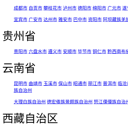
成都市
自贡市
攀枝花市
泸州市
德阳市
绵阳市
广元市
遂
宜宾市
广安市
达州市
雅安市
巴中市
资阳市
阿坝藏族羌
贵州省
贵阳市
六盘水市
遵义市
安顺市
毕节市
铜仁市
黔西南布
云南省
昆明市
曲靖市
玉溪市
保山市
昭通市
丽江市
普洱市
临沧
族自治州
大理白族自治州
德宏傣族景颇族自治州
怒江傈僳族自治
西藏自治区