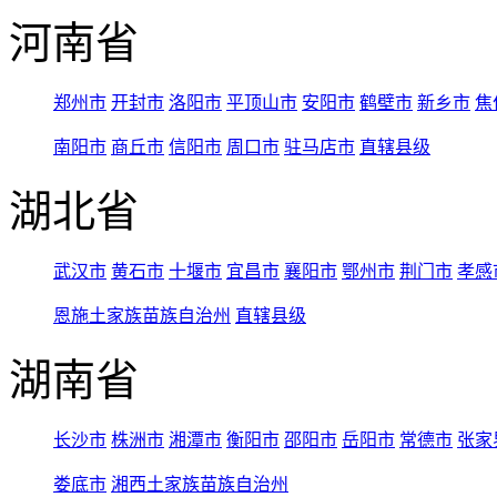
河南省
郑州市
开封市
洛阳市
平顶山市
安阳市
鹤壁市
新乡市
焦
南阳市
商丘市
信阳市
周口市
驻马店市
直辖县级
湖北省
武汉市
黄石市
十堰市
宜昌市
襄阳市
鄂州市
荆门市
孝感
恩施土家族苗族自治州
直辖县级
湖南省
长沙市
株洲市
湘潭市
衡阳市
邵阳市
岳阳市
常德市
张家
娄底市
湘西土家族苗族自治州