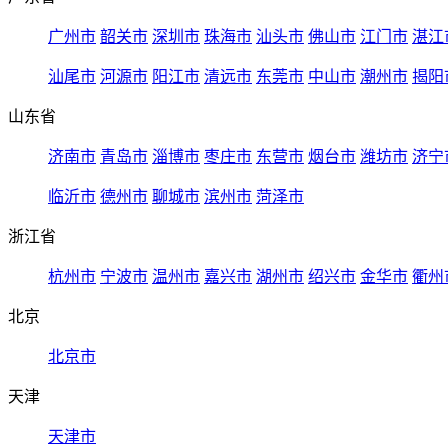
广州市
韶关市
深圳市
珠海市
汕头市
佛山市
江门市
湛江
汕尾市
河源市
阳江市
清远市
东莞市
中山市
潮州市
揭阳
山东省
济南市
青岛市
淄博市
枣庄市
东营市
烟台市
潍坊市
济宁
临沂市
德州市
聊城市
滨州市
菏泽市
浙江省
杭州市
宁波市
温州市
嘉兴市
湖州市
绍兴市
金华市
衢州
北京
北京市
天津
天津市