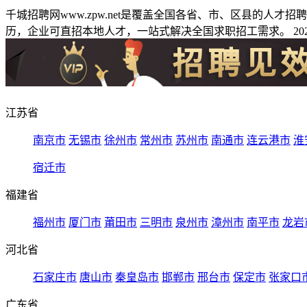
千城招聘网www.zpw.net是覆盖全国各省、市、区县的人
历，企业可直招本地人才，一站式解决全国求职招工需求。 2026
江苏省
南京市
无锡市
徐州市
常州市
苏州市
南通市
连云港市
淮
宿迁市
福建省
福州市
厦门市
莆田市
三明市
泉州市
漳州市
南平市
龙岩
河北省
石家庄市
唐山市
秦皇岛市
邯郸市
邢台市
保定市
张家口
广东省