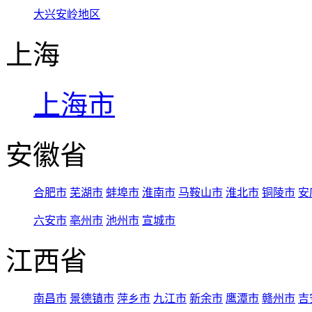
大兴安岭地区
上海
上海市
安徽省
合肥市
芜湖市
蚌埠市
淮南市
马鞍山市
淮北市
铜陵市
安
六安市
亳州市
池州市
宣城市
江西省
南昌市
景德镇市
萍乡市
九江市
新余市
鹰潭市
赣州市
吉